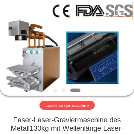
Silk
Road
Enterprise
Management
Services
Co.,Ltd..
All
Rights
HOME
Reserved.
PRODUKTE
WIR
ÜBER
UNS
WERKSFÜHRUNG
Lasermarkiermaschine
Faser-Laser-Graviermaschine des
QUALITY
Metall130kg mit Wellenlänge Laser-