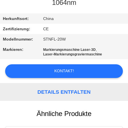
CONTROL
1064nm
KONTAKTIEREN
Herkunftsort:
China
SIE
Zertifizierung:
CE
UNS
Modellnummer:
STNFL-20W
Markieren:
,
Markierungsmaschine Laser-3D
Laser-Markierungsgraviermaschine
FORDERN
SIE
KONTAKT!
EIN
ZITAT
DETAILS ENTFALTEN
SITEMAP
Ähnliche Produkte
PRIVACY