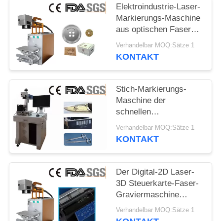
POLICY
Elektroindustrie-Laser-
Markierungs-Maschine
aus optischen Fasern
mit 70*70mm Größe
Verhandelbar MOQ:Sätze 1
KONTAKT
Stich-Markierungs-
Maschine der
schnellen
Geschwindigkeits-30W,
Verhandelbar MOQ:Sätze 1
on-line-
KONTAKT
Markierungslaser-
Markierungs-Systeme
Der Digital-2D Laser-
3D Steuerkarte-Faser-
Graviermaschine
Markierungs-
Verhandelbar MOQ:Sätze 1
Maschinen-JCZ