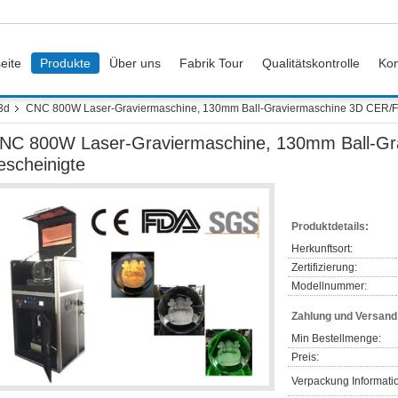
eite
Produkte
Über uns
Fabrik Tour
Qualitätskontrolle
Kon
3d
CNC 800W Laser-Graviermaschine, 130mm Ball-Graviermaschine 3D CER/F
NC 800W Laser-Graviermaschine, 130mm Ball-G
escheinigte
Produktdetails:
Herkunftsort:
Zertifizierung:
Modellnummer:
Zahlung und Versan
Min Bestellmenge:
Preis:
Verpackung Informati