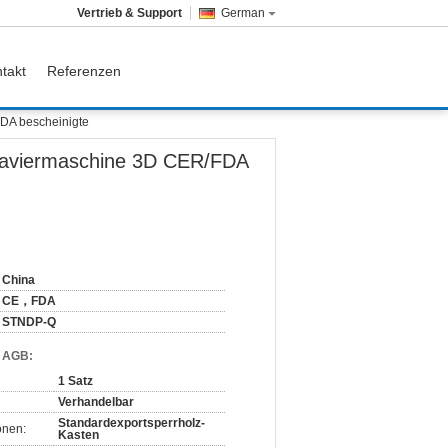
Vertrieb & Support
German
takt
Referenzen
DA bescheinigte
raviermaschine 3D CER/FDA
China
CE，FDA
STNDP-Q
d AGB:
1 Satz
Verhandelbar
Standardexportsperrholz-
onen:
Kasten