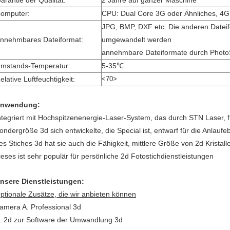
arantie der Qualität:
2 Jahre auf ganzer Maschine
omputer:
CPU: Dual Core 3G oder Ähnliches, 4
JPG, BMP, DXF etc. Die anderen Datei
nnehmbares Dateiformat:
umgewandelt werden
annehmbare Dateiformate durch Phot
mstands-Temperatur:
5-35℃
elative Luftfeuchtigkeit:
<70>
nwendung:
ntegriert mit Hochspitzenenergie-Laser-System, das durch STN Laser, 
ondergröße 3d sich entwickelte, die Special ist, entwarf für die Anla
es Stiches 3d hat sie auch die Fähigkeit, mittlere Größe von 2d Kristall
ieses ist sehr populär für persönliche 2d Fotostichdienstleistungen
nsere Dienstleistungen:
ptionale Zusätze, die wir anbieten können
amera A. Professional 3d
. 2d zur Software der Umwandlung 3d