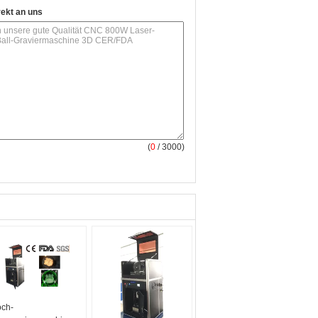
rekt an uns
(
0
/ 3000)
ch-