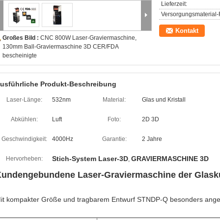
Lieferzeit:
Versorgungsmaterial-F
Kontakt
Großes Bild :
CNC 800W Laser-Graviermaschine,
130mm Ball-Graviermaschine 3D CER/FDA
bescheinigte
usführliche Produkt-Beschreibung
Laser-Länge:
532nm
Material:
Glas und Kristall
Abkühlen:
Luft
Foto:
2D 3D
Geschwindigkeit:
4000Hz
Garantie:
2 Jahre
Stich-System Laser-3D
GRAVIERMASCHINE 3D
Hervorheben:
,
undengebundene Laser-Graviermaschine der Glask
it kompakter Größe und tragbarem Entwurf STNDP-Q besonders angefe