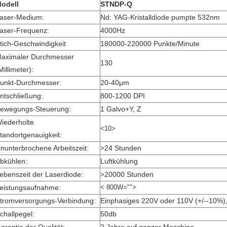
odell
STNDP-Q
aser-Medium:
Nd: YAG-Kristalldiode pumpte 532nm
aser-Frequenz:
4000Hz
tich-Geschwindigkeit
180000-220000 Punkte/Minute
aximaler Durchmesser
130
Millimeter):
unkt-Durchmesser:
20-40μm
ntschließung:
800-1200 DPI
ewegungs-Steuerung:
1 Galvo+Y, Z
iederholte
<10>
tandortgenauigkeit:
nunterbrochene Arbeitszeit:
24 Stunden
>
bkühlen:
Luftkühlung
ebenszeit der Laserdiode:
20000 Stunden
>
eistungsaufnahme:
< 800W="">
tromversorgungs-Verbindung:
Einphasiges 220V oder 110V (+/--10%)
challpegel:
50db