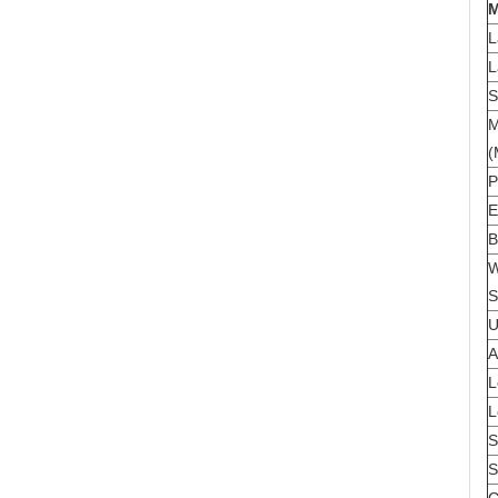
M
L
L
S
M
(
P
E
B
W
S
U
A
L
L
S
S