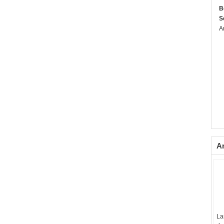
B
S
A
A
La