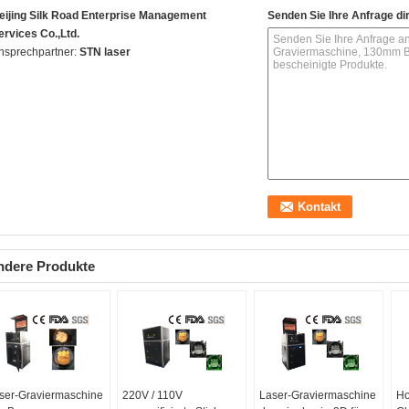
eijing Silk Road Enterprise Management
Senden Sie Ihre Anfrage di
ervices Co.,Ltd.
nsprechpartner:
STN laser
ndere Produkte
ser-Graviermaschine
220V / 110V
Laser-Graviermaschine
Ho