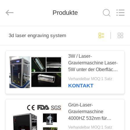
Silk
Road
Enterprise
Management
Produkte
Services
Co.,Ltd..
All
Rights
HOME
Reserved.
3d laser engraving system
PRODUKTE
3W / Laser-
Graviermaschine Laser-
WIR
5W unter der Oberfläche
ÜBER
liegende Energie-3D
Verhandelbar MOQ:1 Satz
UNS
KONTAKT
WERKSFÜHRUNG
Grün-Laser-
Graviermaschine
4000HZ 532nm für
QUALITY
Kristall und unter der
Verhandelbar MOQ:1 Satz