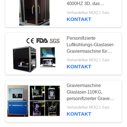
POLICY
4000HZ 3D, das
Ausrüstung schnitzt
Verhandelbar MOQ:1 Satz
KONTAKT
Personifizierte
Luftkühlungs-Glaslaser-
Graviermaschine für
Kristallgeschenke
Verhandelbar MOQ:1 Satz
KONTAKT
Graviermaschine
Glaslaser-110KG,
personifizierter Graveur
des Glasblock-3G
Verhandelbar MOQ:1 Satz
KONTAKT