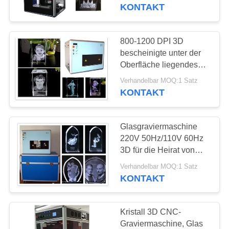
CONTROL
Oberfläche liegenden
KONTAKT
Glasstich
KONTAKTIEREN
800-1200 DPI 3D
SIE
bescheinigte unter der
Oberfläche liegendes
UNS
Laser-Graviermaschine
Verhandelbar MOQ:1 Satz
CER FDA
KONTAKT
FORDERN
SIE
Glasgraviermaschine
EIN
220V 50Hz/110V 60Hz
ZITAT
3D für die Heirat von
Fotografie
Verhandelbar MOQ:1 Satz
KONTAKT
SITEMAP
Kristall 3D CNC-
PRIVACY
Graviermaschine, Glas