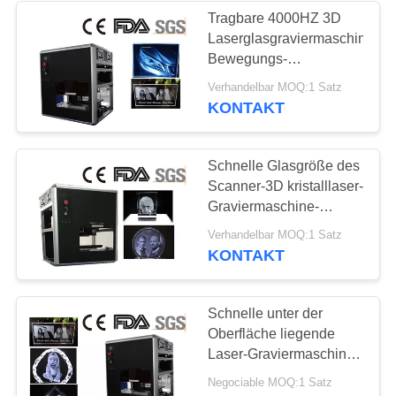
Tragbare 4000HZ 3D
Laserglasgraviermaschine-
Bewegungs-
Steuerdiode gepumpt
Verhandelbar MOQ:1 Satz
KONTAKT
Schnelle Glasgröße des
Scanner-3D kristalllaser-
Graviermaschine-
300x200x100mm
Verhandelbar MOQ:1 Satz
KONTAKT
Schnelle unter der
Oberfläche liegende
Laser-Graviermaschine
einzelnes 220V oder
Negociable MOQ:1 Satz
120V des Scanner-3D